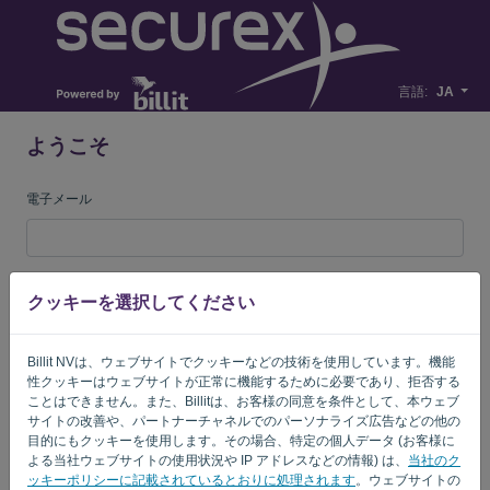
言語:
JA
ようこそ
電子メール
[パスワード]
クッキーを選択してください
Billit NVは、ウェブサイトでクッキーなどの技術を使用しています。機能
私を覚えている
パスワードを忘れた?
性クッキーはウェブサイトが正常に機能するために必要であり、拒否する
ことはできません。また、Billitは、お客様の同意を条件として、本ウェブ
ログイン
サイトの改善や、パートナーチャネルでのパーソナライズ広告などの他の
目的にもクッキーを使用します。その場合、特定の個人データ (お客様に
よる当社ウェブサイトの使用状況や IP アドレスなどの情報) は、
当社のク
ッキーポリシーに記載されているとおりに処理されます
。ウェブサイトの