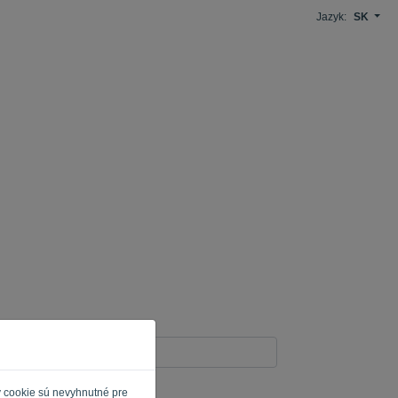
Jazyk:
SK
y cookie sú nevyhnutné pre