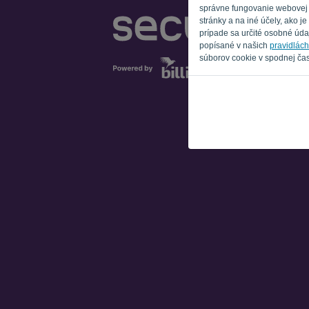
správne fungovanie webovej s
stránky a na iné účely, ako 
prípade sa určité osobné údaj
popísané v našich
pravidlác
súborov cookie v spodnej čas