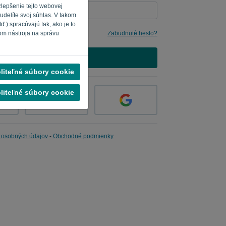
zlepšenie tejto webovej
udelíte svoj súhlas. V takom
.) spracúvajú tak, ako je to
e mi
Zabudnuté heslo?
om nástroja na správu
PRIHLÁSIŤ SA
liteľné súbory cookie
liteľné súbory cookie
 osobných údajov
-
Obchodné podmienky