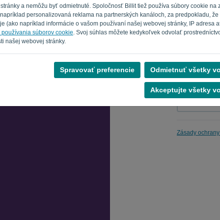
tránky a nemôžu byť odmietnuté. Spoločnosť Billit tiež používa súbory cookie na 
je napríklad personalizovaná reklama na partnerských kanáloch, za predpokladu, že 
e (ako napríklad informácie o vašom používaní našej webovej stránky, IP adresa atď
Pripomínajt
h používania súborov cookie
. Svoj súhlas môžete kedykoľvek odvolať prostredníctv
ti našej webovej stránky.
Spravovať preferencie
Odmietnuť všetky vo
Akceptujte všetky vo
Zásady ochrany