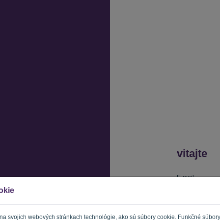
vitajte
E-mail
okie
Heslo
 na svojich webových stránkach technológie, ako sú súbory cookie. Funkčné súbor