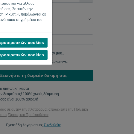
ότοπου και για άλλους
ή σας. Σε αυτήν την
η IP κ.λπ.) υποβάλλονται σε
 ανά πάσα στιγμή μέσω του
γιστής; Συμπληρώστε το '
'.
ροαιρετικών cookies
να στείλω ενημερώσεις προϊόντων μου..
ροαιρετικών cookies
τε να μου στείλετε ενημερώσεις μάρκετινγκ.
Ξεκινήστε τη δωρεάν δοκιμή σας
αι πιστωτική κάρτα
ν δεσμεύσεις! 100% χωρίς δέσμευση
 σας είναι 100% ασφαλή
σας σε αυτήν την πλατφόρμα, αποδέχεστε την Πολιτική
 τους
Όρους και Προϋποθέσεις
.
Έχετε ήδη λογαριασμό;
Συνδεθείτε
.