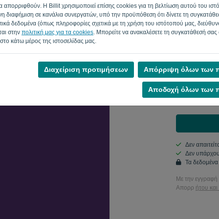
 απορριφθούν. Η Billit χρησιμοποιεί επίσης cookies για τη βελτίωση αυτού του ιστ
Χώρα
η διαφήμιση σε κανάλια συνεργατών, υπό την προϋπόθεση ότι δίνετε τη συγκατάθεσ
κά δεδομένα (όπως πληροφορίες σχετικά με τη χρήση του ιστότοπού μας, διεύθυνσ
ται στην
πολιτική μας για τα cookies
. Μπορείτε να ανακαλέσετε τη συγκατάθεσή σας
 στο κάτω μέρος της ιστοσελίδας μας.
Δεν είσαι υπολο
Διαχείριση προτιμήσεων
Απόρριψη όλων των π
Ναι, μπορώ 
Αποδοχή όλων των π
Ναι, μπορεί
Δεν απαιτείτ
Δεν υπάρχου
Τα δεδομένα
Με την εγγραφή 
Απορρ
ήτου και