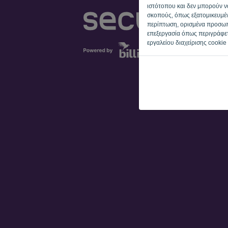
ιστότοπου και δεν μπορούν να
σκοπούς, όπως εξατομικευμέν
περίπτωση, ορισμένα προσωπι
επεξεργασία όπως περιγράφε
εργαλείου διαχείρισης cookie