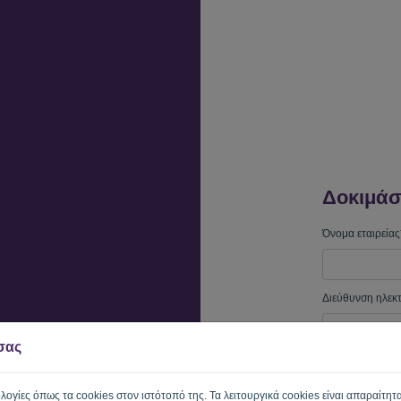
Δοκιμάσ
Όνομα εταιρείας
Διεύθυνση ηλεκ
 σας
Κωδικός πρόσβ
ολογίες όπως τα cookies στον ιστότοπό της. Τα λειτουργικά cookies είναι απαραίτητα