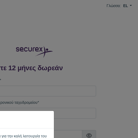
Γλώσσα:
EL
τε 12 μήνες δωρεάν
*
τρονικού ταχυδρομείου*
ασης
 για την καλή λειτουργία του