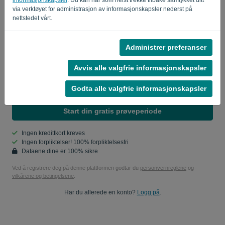
via verktøyet for administrasjon av informasjonskapsler nederst på
nettstedet vårt.
Er du ikke en datamaskin? Fyll ut '
'.
Administrer preferanser
Avvis alle valgfrie informasjonskapsler
Ja, du kan sende meg produktoppdateringer..
Godta alle valgfrie informasjonskapsler
Ja, du kan sende meg markedsføringsoppdateringer.
Start din gratis prøveperiode
Ingen kredittkort kreves
Ingen forpliktelser! 100% forpliktelsesfri
Dataene dine er 100% sikre
Ved å registrere deg på denne plattformen godtar du
personvernreglene
og
vilkårene og betingelsene
.
Har du allerede en konto?
Logg på
.