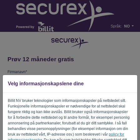
Språk:
NO
Prøv 12 måneder gratis
Firmanavn*
Velg informasjonskapslene dine
Bedrifts e-postadresse*
Billit NV bruker teknologier som informasjonskapsler på nettstedet sitt.
Funksjonelle informasjonskapsler er nødvendige for at nettstedet skal
fungere riktig og kan ikke avslås. Billit bruker også informasjonskapsler
Passord
for å forbedre dette nettstedet og til andre formål, for eksempel personlig
annonsering på partnerkanaler, forutsatt at du gir ditt samtykke. I så fall
behandles visse personopplysninger (for eksempel informasjon om din
bruk av nettstedet vårt, IP-adresse osv.) som beskrevet i vår
policy for
Land
informasjonskapsler
. Du kan når som helst trekke tilbake samtykket ditt